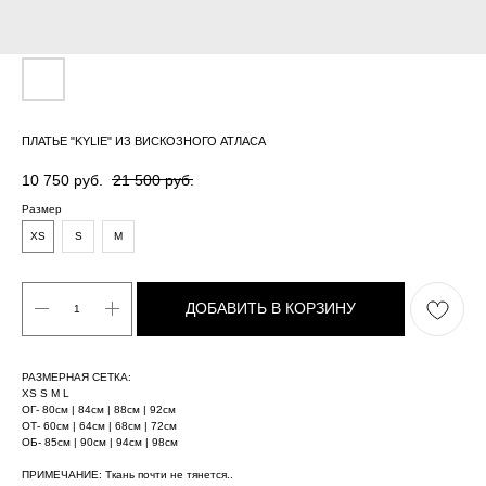
ПЛАТЬЕ "KYLIE" ИЗ ВИСКОЗНОГО АТЛАСА
10 750
руб.
21 500
руб.
Размер
XS
S
M
ДОБАВИТЬ В КОРЗИНУ
РАЗМЕРНАЯ СЕТКA:
XS S М L
ОГ- 80см | 84см | 88см | 92cм
ОТ- 60см | 64см | 68см | 72cм
ОБ- 85см | 90см | 94cм | 98cм
ПРИМЕЧАНИЕ: Ткань почти не тянется..