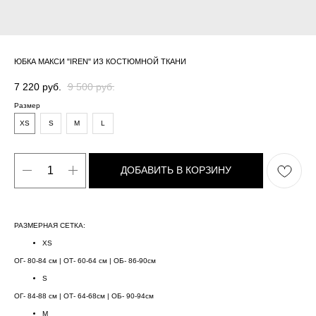
ЮБКА МАКСИ "IREN" ИЗ КОСТЮМНОЙ ТКАНИ
7 220
руб.
9 500
руб.
Размер
XS
S
M
L
ДОБАВИТЬ В КОРЗИНУ
РАЗМЕРНАЯ СЕТКA:
XS
ОГ- 80-84 см | ОТ- 60-64 см | ОБ- 86-90см
S
ОГ- 84-88 см | ОТ- 64-68см | ОБ- 90-94см
M