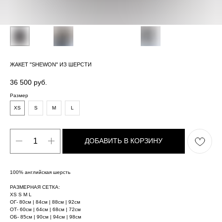
ЖАКЕТ "SHEWON" ИЗ ШЕРСТИ
36 500
руб.
Размер
XS
S
M
L
ДОБАВИТЬ В КОРЗИНУ
100% английская шерсть
РАЗМЕРНАЯ СЕТКA:
XS S М L
ОГ- 80см | 84см | 88см | 92cм
ОТ- 60см | 64см | 68см | 72cм
ОБ- 85см | 90см | 94cм | 98cм