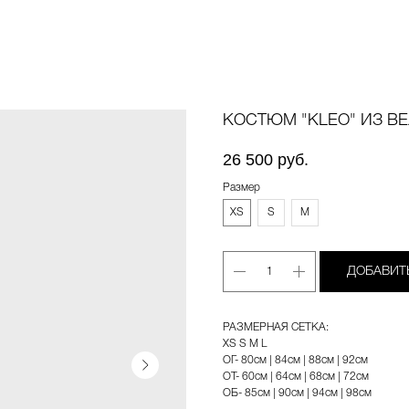
КОСТЮМ "KLEO" ИЗ В
26 500
руб.
Размер
XS
S
M
ДОБАВИТ
РАЗМЕРНАЯ СЕТКA:
XS S М L
ОГ- 80см | 84см | 88см | 92cм
ОТ- 60см | 64см | 68см | 72cм
ОБ- 85см | 90см | 94cм | 98cм