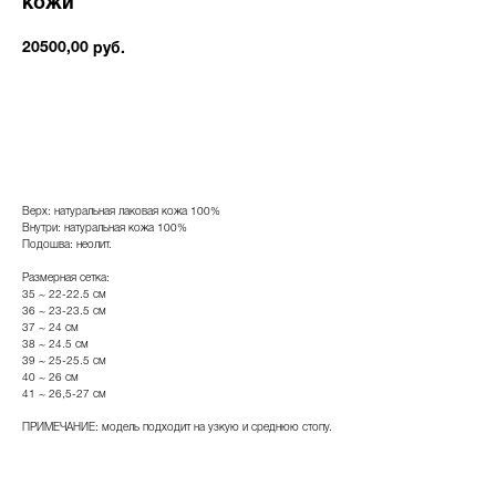
кожи
20500,00
руб.
ДОБАВИТЬ В КОРЗИНУ
Верх: натуральная лаковая кожа 100%
Внутри: натуральная кожа 100%
Подошва: неолит.
Размерная сетка:
35 ~ 22-22.5 cм
36 ~ 23-23.5 cм
37 ~ 24 cм
38 ~ 24.5 см
39 ~ 25-25.5 см
40 ~ 26 см
41 ~ 26,5-27 см
ПРИМЕЧАНИЕ: модель подходит на узкую и среднюю стопу.