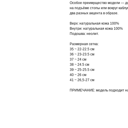
Особое преимущество модели — до
на подъёме стопы или вокруг каблу
два разных акцента в образе.
Верх: натуральная кожа 100%
Внутри: натуральная кожа 100%
Подошва: неолит.
Размерная сетка:
35 ~ 22-22.5 cм
36 ~ 23-23.5 cм
37 ~ 24 cм
38 ~ 24.5 см
39 ~ 25-25.5 см
40 ~ 26 см
41 ~ 26,5-27 см
ПРИМЕЧАНИЕ: модель подходит на