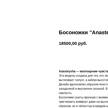
Босоножки "Anast
18500,00
руб.
ДОБАВИТЬ В КОРЗИНУ
Anasteysha — воплощение чувств
Эта модель создана для тех, кто 
вытягивает силуэт, а каблук высот
Дизайн вдохновлён образом Анасте
загадочной и внутренне сильной. В
смелость.
Босоножки сшиты вручную с вниман
чувствовать комфорт даже на выс
образом, но и лёгкостью в каждом ш