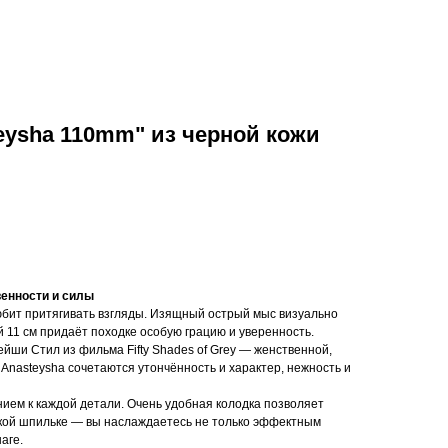
eysha 110mm" из черной кожи
енности и силы
любит притягивать взгляды. Изящный острый мыс визуально
ой 11 см придаёт походке особую грацию и уверенность.
йши Стил из фильма Fifty Shades of Grey — женственной,
 Anasteysha сочетаются утончённость и характер, нежность и
ием к каждой детали. Очень удобная колодка позволяет
окой шпильке — вы наслаждаетесь не только эффектным
аге.